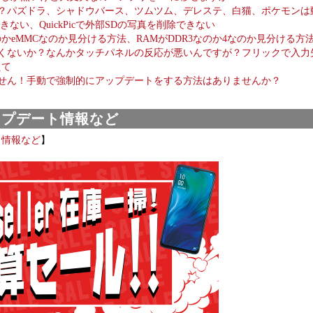
か？パズドラ、シャドウバース、ツムツム、デレステ、白猫、ポケモンは
ない、QuickPicで外部SDの写真を削除できない
なのかeMMCなのか見分ける方法、RAMがDDR3なのか4なのか見分ける方
しくないか？なんかタッチパネルの反応が悪いんですが？フリックで入力
えて
ません！手動で強制的にアップデートをする方法はありませんか？
ップデート情報など
ト情報など
】