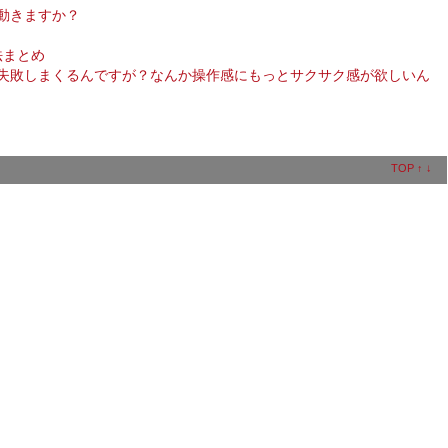
動きますか？
法まとめ
失敗しまくるんですが？なんか操作感にもっとサクサク感が欲しいん
TOP
↑
↓