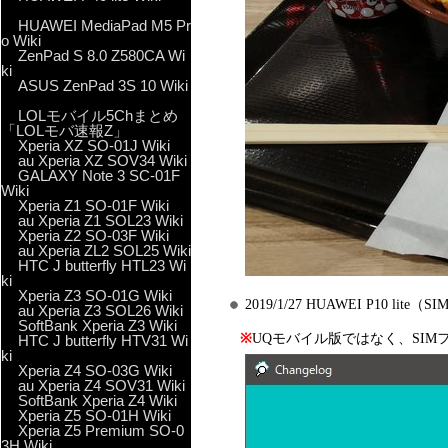
HUAWEI MediaPad M5 Pr
o Wiki
ZenPad S 8.0 Z580CA Wi
ki
ASUS ZenPad 3S 10 Wiki
LOLモバイル5Chまとめ
「LOLモバ速報Z」
Xperia XZ SO-01J Wiki
au Xperia XZ SOV34 Wiki
GALAXY Note 3 SC-01F
Wiki
Xperia Z1 SO-01F Wiki
au Xperia Z1 SOL23 Wiki
Xperia Z2 SO-03F Wiki
au Xperia ZL2 SOL25 Wiki
HTC J butterfly HTL23 Wi
ki
Xperia Z3 SO-01G Wiki
2019/1/27 HUAWEI P1
au Xperia Z3 SOL26 Wiki
SoftBank Xperia Z3 Wiki
※
UQモバイル版ではなく、SI
HTC J butterfly HTV31 Wi
ki
Xperia Z4 SO-03G Wiki
au Xperia Z4 SOV31 Wiki
SoftBank Xperia Z4 Wiki
Xperia Z5 SO-01H Wiki
Xperia Z5 Premium SO-0
3H Wiki