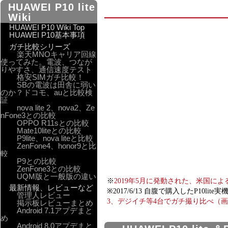
HUAWEI P10 lite
Wiki
HUAWEI P10 Wiki Top
HUAWEI P10基本事項
ガチ比較シリーズ
楽天MNOキャリア回線
使ってみた。電波、つなが
りやすさ、通信速度テスト
格安SIMガチ比較！
SBの電波は田舎に弱い
のか？ドコモ、auと比較検
証
nova lite 2、nova2、Ze
nFone3との比較
OPPO R11sとの比較
Mate10liteとの比較
P9lite、nova liteと比較
ZenFone4、honor9と比
較
P9との比較
ZenFone3との比較
UQM版と一般版の違い
※
2019年5月に発動された、米国に
最新情報、レビューなど
※2017/6/13 自腹で購入したP
管理人レビュー
3、デジイチ等4台でガチ撮り比べ（
掲示板レビューまとめ
Android 7.1アプデまと
め
Android 8.0アプデまと