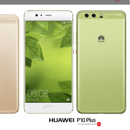
TOP
↑
↓