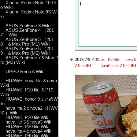
Xiaomi Redmi Note 10 Pr
o Wiki
Xiaomi Redmi Note 9S Wi
ki
ASUS ZenFone 3 Wiki
ASUS ZenFone 4 （201
7） Wiki
ASUS ZenFone 5 （201
8）＆Max Pro (M1) Wiki
ASUS ZenFone 6 （201
9）＆Max Pro (M2) Wiki
ASUS ZenFone 7＆Max P
2019/2/9
P10lite、P20lite、no
ro (M3) Wiki
ZE554KL、、ZenFone3 ZE52
OPPO Reno A Wiki
HUAWEI nova lite ＆nova
Wiki
HUAWEI P10 lite ＆P10
Wiki
HUAWEI honor 9まとめW
iki
nova lite 2＆nova2（HWV
31）Wiki
HUAWEI P20 lite Wiki
nova lite 3＆nova3 Wiki
HUAWEI P30 lite Wiki
nova lite 4＆nova4 Wiki
HUAWEI P40 lite Wiki