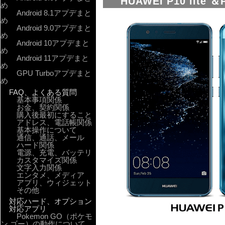
HUAWEI P10 lite 
め
Android 8.1アプデまと
め
Android 9.0アプデまと
め
Android 10アプデまと
め
Android 11アプデまと
め
GPU Turboアプデまと
め
FAQ、よくある質問
基本事項関係
お金、契約関係
購入後最初にすること
アドレス、電話帳関係
基本操作について
通信、通話、メール
ハード関係
電源、充電、バッテリ
カスタマイズ関係
文字入力関係
エンタメ、メディア
アプリ、ウィジェット
その他
対応ハード、オプション
対応アプリ
Pokemon GO（ポケモ
ン ゴー）の動作について