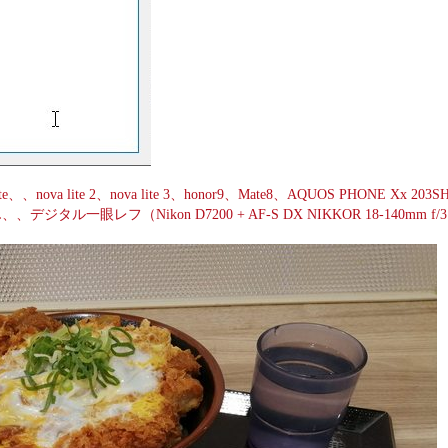
va lite、、nova lite 2、nova lite 3、honor9、Mate8、AQUOS PHON
0KL、、デジタル一眼レフ（Nikon D7200 + AF-S DX NIKKOR 18-140m