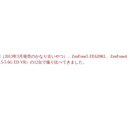
E Xx 203SH（2013年3月発売のかなり古いやつ）、ZenFone5 ZE620KL、ZenFone4
m f/3.5-5.6G ED VR）の12台で撮り比べてきました。