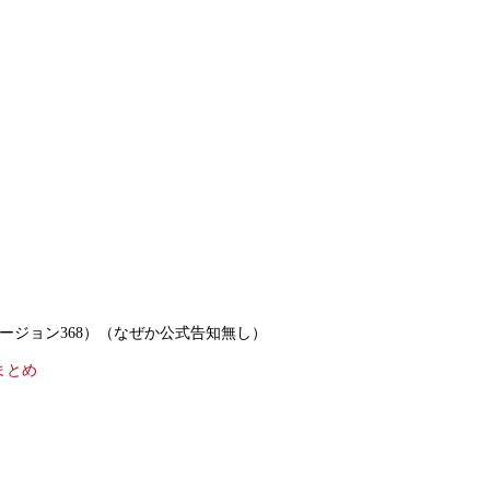
ｯ!!（バージョン368）（なぜか公式告知無し）
まとめ