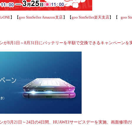
イルONE
】 【
goo SimSeller Amazon支店
】 【
goo SimSeller楽天支店
】 【
goo 
ンが8月1日～8月31日にバッテリーを半額で交換できるキャンペーンを
が3月21日～24日の4日間、HUAWEIサービスデーを実施、画面修理